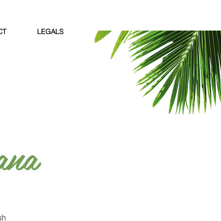
CT
LEGALS
ana
sh