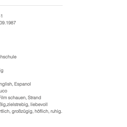
81
.09.1987
chschule
ig
glish, Espanol
uco
Film schauen, Strand
ßig,zielstrebig, liebevoll
lich, großzügig, höflich, ruhig.