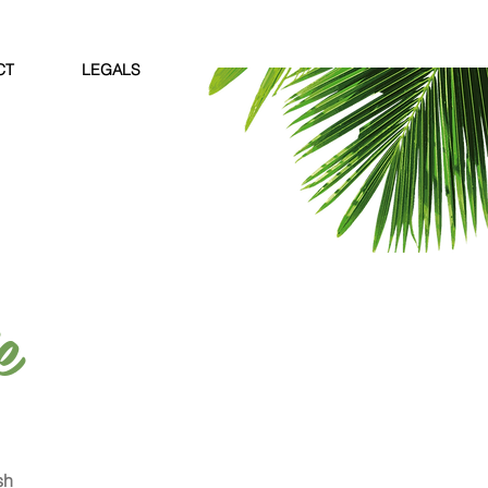
CT
LEGALS
e
sh