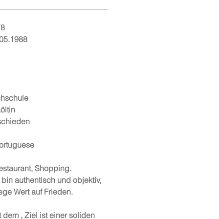
78
.05.1988
chschule
öltin
schieden
ortuguese
estaurant, Shopping.
 bin authentisch und objektiv,
ege Wert auf Frieden.
dem , Ziel ist einer soliden