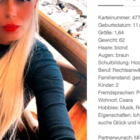
Karteinummer: 47
Geburtsdatum: 11
Größe: 1,64
Gewicht: 62
Haare: blond
Augen: braun
Schulbildung: Ho
Beruf: Rechtsanwä
Familienstand: ge
Kinder: 2
Fremdsprachen: P
Wohnort: Ceara
Hobbies: Musik, R
Eigenschaften: Ich
suche Glück und l
Partnerwunsch: Mit 