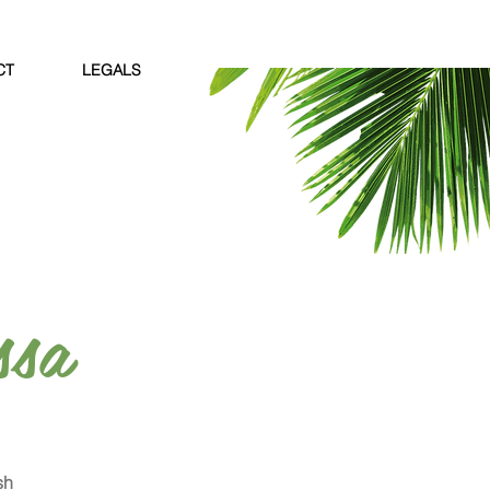
CT
LEGALS
ssa
sh