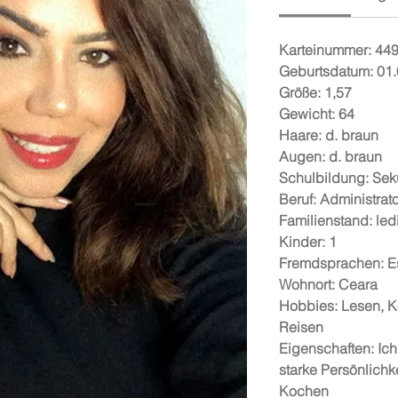
Karteinummer: 44
Geburtsdatum: 01
Größe: 1,57
Gewicht: 64
Haare: d. braun
Augen: d. braun
Schulbildung: Sek
Beruf: Administrato
Familienstand: led
Kinder: 1
Fremdsprachen: E
Wohnort: Ceara
Hobbies: Lesen, 
Reisen
Eigenschaften: Ich
starke Persönlichke
Kochen