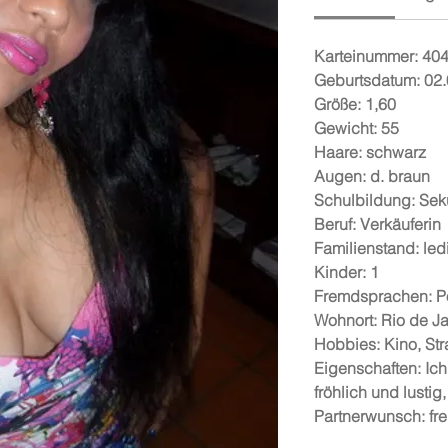
Karteinummer: 40
Geburtsdatum: 02
Größe: 1,60
Gewicht: 55
Haare: schwarz
Augen: d. braun
Schulbildung: Sek
Beruf: Verkäuferin
Familienstand: led
Kinder: 1
Fremdsprachen: P
Wohnort: Rio de Ja
Hobbies: Kino, St
Eigenschaften: Ich
fröhlich und lustig,
Partnerwunsch: fre