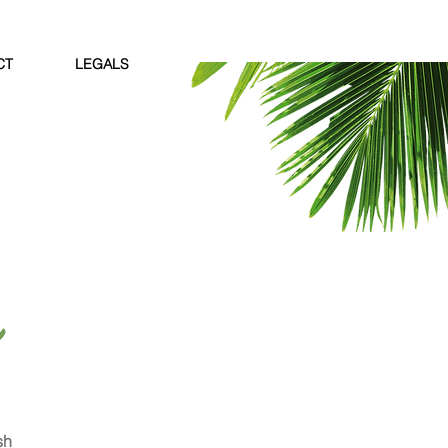
CT
LEGALS
sh