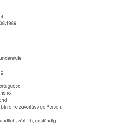
43
.08.1989
undarstufe
ig
ortuguese
neiro
rand
 bin eine zuverlässige Person,
undlich, zärtlich, anständig