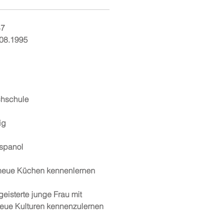
47
.08.1995
chschule
ig
spanol
 neue Küchen kennenlernen
eisterte junge Frau mit
eue Kulturen kennenzulernen