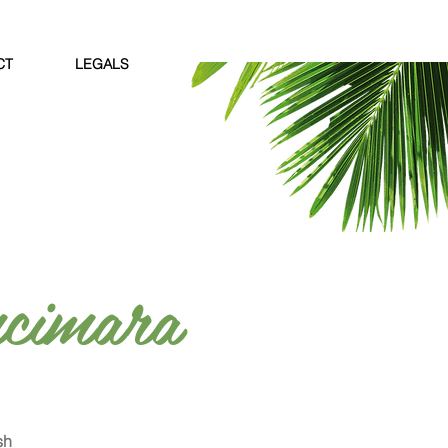
CT
LEGALS
cimara
sh