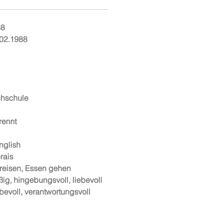
68
.02.1988
chschule
rennt
nglish
rais
rreisen, Essen gehen
ßig, hingebungsvoll, liebevoll
bevoll, verantwortungsvoll