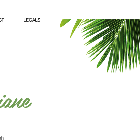
CT
LEGALS
iane
sh