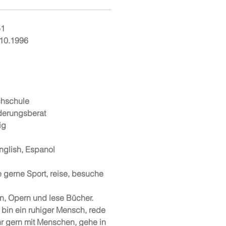
51
.10.1996
chschule
nderungsberat
ig
glish, Espanol
e gerne Sport, reise, besuche
n, Opern und lese Bücher.
 bin ein ruhiger Mensch, rede
hr gern mit Menschen, gehe in