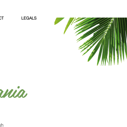
CT
LEGALS
ania
sh