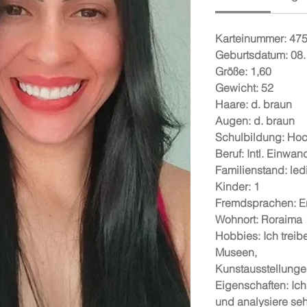
Karteinummer: 47
Geburtsdatum: 08
Größe: 1,60
Gewicht: 52
Haare: d. braun
Augen: d. braun
Schulbildung: Ho
Beruf: Intl. Einwa
Familienstand: led
Kinder: 1
Fremdsprachen: En
Wohnort: Roraima
Hobbies: Ich treib
Museen,
Kunstausstellunge
Eigenschaften: Ich
und analysiere se