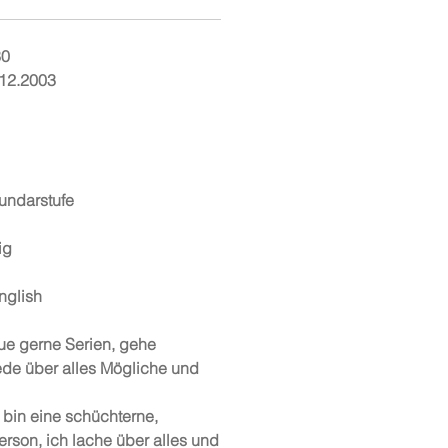
30
.12.2003
undarstufe
ig
nglish
ue gerne Serien, gehe
rede über alles Mögliche und
 bin eine schüchterne,
Person, ich lache über alles und