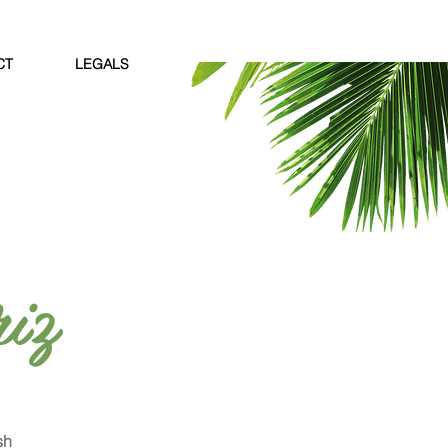
CT
LEGALS
riz
sh