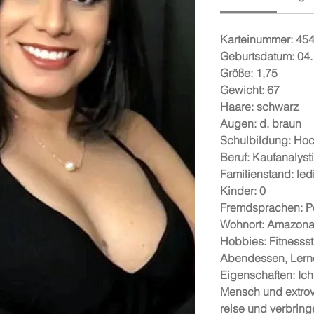
Karteinummer: 45
Geburtsdatum: 04
Größe: 1,75
Gewicht: 67
Haare: schwarz
Augen: d. braun
Schulbildung: Ho
Beruf: Kaufanalyst
Familienstand: led
Kinder: 0
Fremdsprachen: P
Wohnort: Amazon
Hobbies: Fitnessst
Abendessen, Lern
Eigenschaften: Ich
Mensch und extrover
reise und verbring