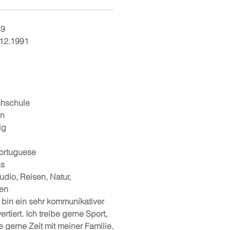
49
.12.1991
chschule
in
ig
ortuguese
as
udio, Reisen, Natur,
en
 bin ein sehr kommunikativer
tiert. Ich treibe gerne Sport,
e gerne Zeit mit meiner Familie.