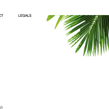
CT
LEGALS
sh