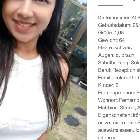
Karteinummer: 40
Geburtsdatum: 25
Größe: 1,68
Gewicht: 64
Haare: schwarz
Augen: d. braun
Schulbildung: Sek
Beruf: Rezeptionist
Familienstand: led
Kinder: 2
Fremdsprachen: P
Wohnort: Pernamb
Hobbies: Strand, 
Eigenschaften: frö
es zu reisen, den 
auswärts essen. Ic
intensiv.