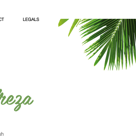
CT
LEGALS
reza
sh