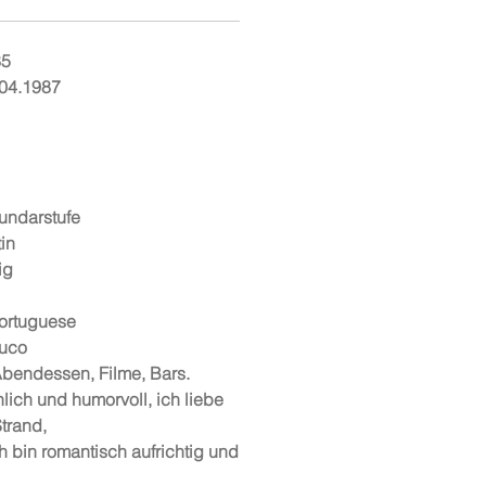
85
.04.1987
undarstufe
in
ig
ortuguese
uco
Abendessen, Filme, Bars.
hlich und humorvoll, ich liebe
Strand,
h bin romantisch aufrichtig und